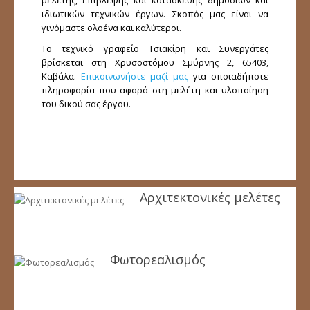
μελέτης, επίβλεψης και κατασκευής δημόσιων και
Άδειες δόμησης
ιδιωτικών τεχνικών έργων. Σκοπός μας είναι να
γινόμαστε ολοένα και καλύτεροι.
Άδειες λειτουργίας
Το τεχνικό γραφείο Τσιακίρη και Συνεργάτες
Βεβαίωση μηχανικού
βρίσκεται στη Χρυσοστόμου Σμύρνης 2, 65403,
Τοπογραφικά διαγράμματα
Καβάλα.
Επικοινωνήστε μαζί μας
για οποιαδήποτε
πληροφορία που αφορά στη μελέτη και υλοποίηση
Πιστοποιητικά ενεργειακής απόδοσης κτιρίων
του δικού σας έργου.
Έργα
Νέα
Επικοινωνία
Αρχιτεκτονικές μελέτες
Φωτορεαλισμός