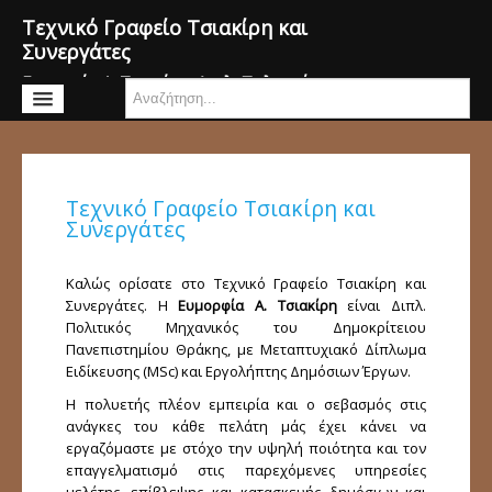
Τεχνικό Γραφείο Τσιακίρη και
Συνεργάτες
Ευμορφία Α. Τσιακίρη, Διπλ. Πολιτικός
Μηχανικός ΜSc, ΕΔΕ
Αρχική
Βιογραφικό
Τεχνικό Γραφείο Τσιακίρη και
Συνεργάτες
Υπηρεσίες
Αρχιτεκτονικές μελέτες
Καλώς ορίσατε στο Τεχνικό Γραφείο Τσιακίρη και
Συνεργάτες. Η
Ευμορφία Α. Τσιακίρη
είναι Διπλ.
Στατικές μελέτες
Πολιτικός Μηχανικός του Δημοκρίτειου
Μεταλλικές κατασκευές
Πανεπιστημίου Θράκης, με Μεταπτυχιακό Δίπλωμα
Ειδίκευσης (MSc) και Εργολήπτης Δημόσιων Έργων.
Μελέτες στατικής επάρκειας
Η πολυετής πλέον εμπειρία και ο σεβασμός στις
Φωτορεαλισμός
ανάγκες του κάθε πελάτη μάς έχει κάνει να
Ανακαινίσεις
εργαζόμαστε με στόχο την υψηλή ποιότητα και τον
επαγγελματισμό στις παρεχόμενες υπηρεσίες
Ρύθμιση αυθαιρέτων